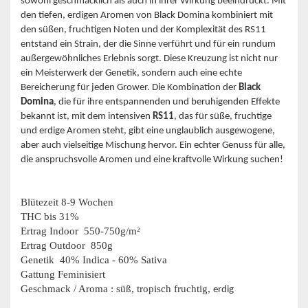
sowohl geschmacklich als auch in ihrer Wirkung beeindruckt. Mit
den tiefen, erdigen Aromen von Black Domina kombiniert mit
den süßen, fruchtigen Noten und der Komplexität des RS11
entstand ein Strain, der die Sinne verführt und für ein rundum
außergewöhnliches Erlebnis sorgt. Diese Kreuzung ist nicht nur
ein Meisterwerk der Genetik, sondern auch eine echte
Bereicherung für jeden Grower. Die Kombination der
Black
Domina
, die für ihre entspannenden und beruhigenden Effekte
bekannt ist, mit dem intensiven
RS11
, das für süße, fruchtige
und erdige Aromen steht, gibt eine unglaublich ausgewogene,
aber auch vielseitige Mischung hervor. Ein echter Genuss für alle,
die anspruchsvolle Aromen und eine kraftvolle Wirkung suchen!
Blütezeit 8-9 Wochen
THC bis 31%
Ertrag Indoor 550-750g/m²
Ertrag Outdoor 850g
Genetik 40% Indica - 60% Sativa
Gattung Feminisiert
Geschmack / Aroma : süß, tropisch fruchtig,
erdig