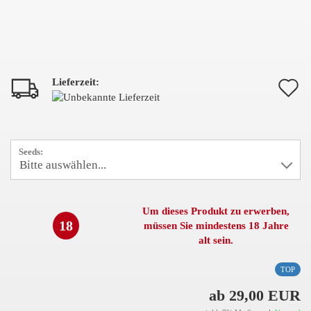
Lieferzeit:
A
d
M
Seeds:
Um dieses Produkt zu erwerben,
18
müssen Sie mindestens 18 Jahre
alt sein.
TOP
ab 29,00 EUR